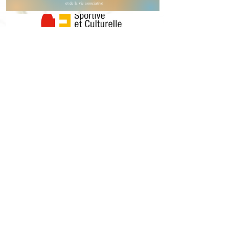
et de la vie associative
*
ZEN ASSISTANCE
est engagée et signataire
de la Charte ATOUTFORM’
Téléchargez notre brochure