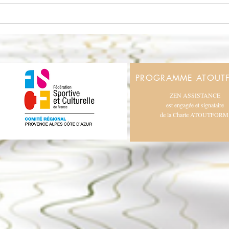
Assemblée Générale
*
PROGRAMME ATOUT
*
ZEN ASSISTANCE
est engagée et signataire
de la Charte ATOUTFORM