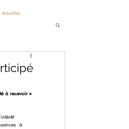
Actualités
ticipé
é à recevoir »
intérêt 
ssances  à 