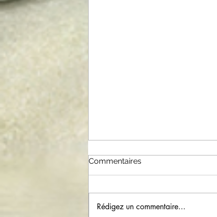
Commentaires
Rédigez un commentaire...
CORONA VIRUS