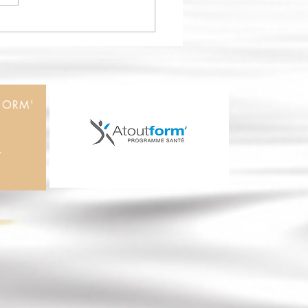
Technology
FORM'
’