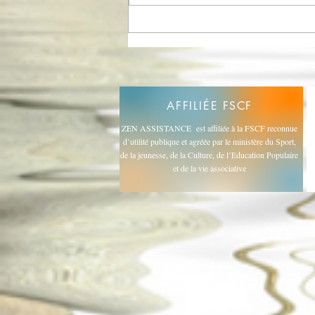
AFFILIÉE
FSCF
ZEN ASSISTANCE est affiliée à la FSCF reconnue
d’utilité publique et agréée par le ministère du Sport,
de la jeunesse, de la Culture, de l’Education Populaire
et de la vie associative