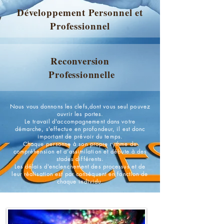
Développement Personnel et
Professionnel
Reconversion
Professionnelle
Nous vous donnons les clefs,dont vous seul pouvez
ouvrir les portes.
Le travail d'accompagnement dans votre
démarche, s'effectue en profondeur, il est donc
important de prévoir du temps.
Chaque personne à son propre rythme de
compréhension et d'assimilation et débute à des
stades différents.
Les délais d'enclenchement des processus et de
leur réalisation est par conséquent en fonction de
chaque individu.