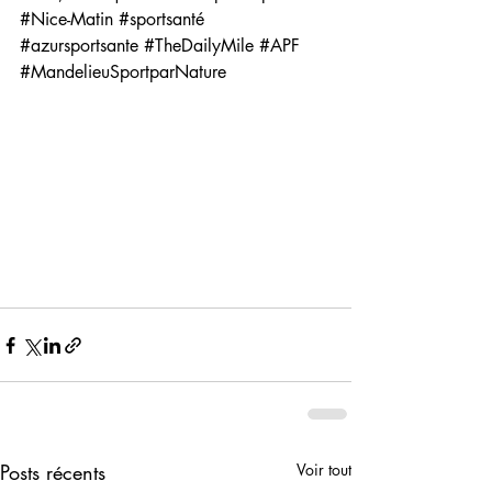
#Nice
-Matin 
#sportsanté
#azursportsante
#TheDailyMile
#APF
#MandelieuSportparNature
Posts récents
Voir tout