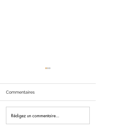
Commentaires
Rédigez un commentaire...
Atelier création
Assemblée générale
2026