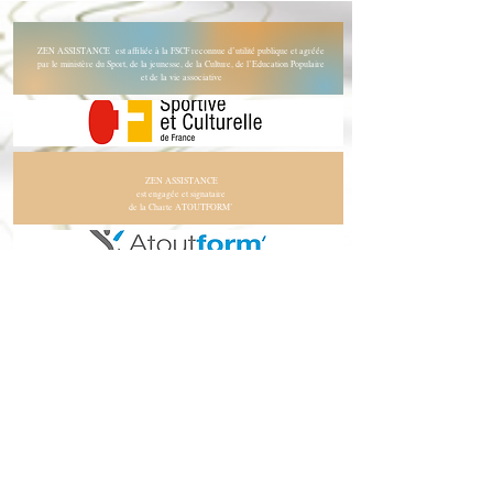
ZEN ASSISTANCE est affiliée à la FSCF reconnue d’utilité publique et agréée
par le ministère du Sport, de la jeunesse, de la Culture, de l’Education Populaire
et de la vie associative
*
ZEN ASSISTANCE
est engagée et signataire
de la Charte ATOUTFORM’
Téléchargez notre brochure