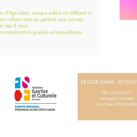
as d'âge idéal, chaque enfant est différent et
son rythme mais en général vous pouvez
r dès 8 mois.
 communication positive et bienveillante.
*
PROGRAMME ATOUT
*
ZEN ASSISTANCE
est engagée et signataire
de la Charte ATOUTFORM