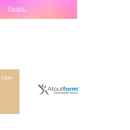
Parent
Technology
FORM'
’